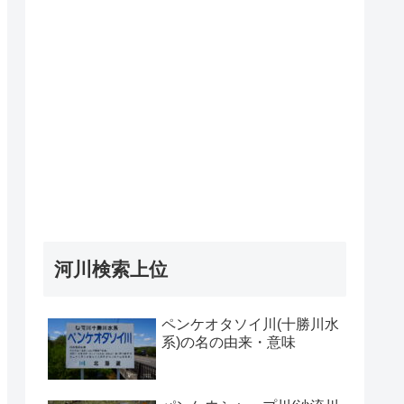
河川検索上位
ペンケオタソイ川(十勝川水
系)の名の由来・意味