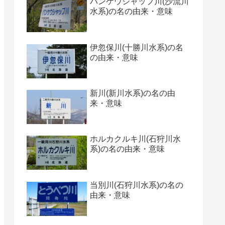
パンケウシャップ川(沙流川
水系)の名の由来・意味
伊忽保川(十勝川水系)の名
の由来・意味
新川(新川水系)の名の由
来・意味
ホルカクルキ川(石狩川水
系)の名の由来・意味
当別川(石狩川水系)の名の
由来・意味