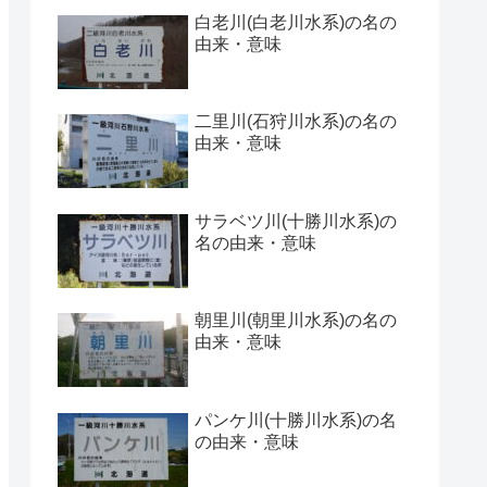
白老川(白老川水系)の名の
由来・意味
二里川(石狩川水系)の名の
由来・意味
サラベツ川(十勝川水系)の
名の由来・意味
朝里川(朝里川水系)の名の
由来・意味
パンケ川(十勝川水系)の名
の由来・意味