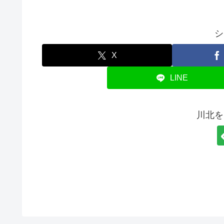
シ
X
LINE
川北を