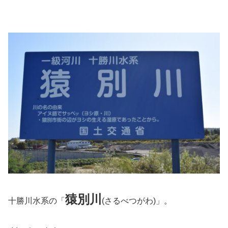
猿別川
十勝川水系の「
(さるべつがわ)」。