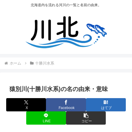
北海道内を流れる河川の一覧と名前の由来。
ホーム
十勝川水系
猿別川(十勝川水系)の名の由来・意味
X
Facebook
はてブ
LINE
コピー