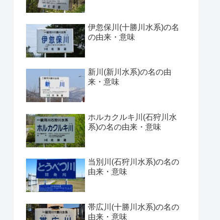
伊忽保川(十勝川水系)の名
の由来・意味
新川(新川水系)の名の由
来・意味
ホルカクルキ川(石狩川水
系)の名の由来・意味
当別川(石狩川水系)の名の
由来・意味
帯広川(十勝川水系)の名の
由来・意味