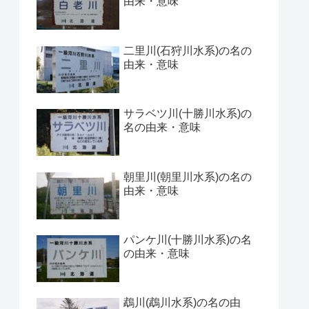
由来・意味
二里川(石狩川水系)の名の
由来・意味
サラベツ川(十勝川水系)の
名の由来・意味
朝里川(朝里川水系)の名の
由来・意味
パンケ川(十勝川水系)の名
の由来・意味
鵡川(鵡川水系)の名の由