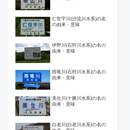
仁世宇川(沙流川水系)の名
の由来・意味
伊野川(石狩川水系)の名の
由来・意味
雨竜川(石狩川水系)の名の
由来・意味
美生川(十勝川水系)の名の
由来・意味
白老川(白老川水系)の名の