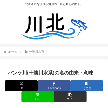
北海道内を流れる河川の一覧と名前の由来。
ホーム
十勝川水系
パンケ川(十勝川水系)の名の由来・意味
X
Facebook
はてブ
LINE
コピー