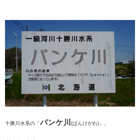
パンケ川
十勝川水系の「
(ぱんけがわ)」。