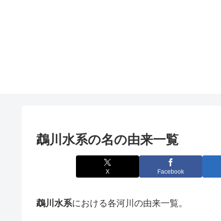
鵡川水系の名の由来一覧
X
Facebook
鵡川水系
における各河川の由来一覧。