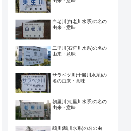
由来・意味
白老川(白老川水系)の名の
由来・意味
二里川(石狩川水系)の名の
由来・意味
サラベツ川(十勝川水系)の
名の由来・意味
朝里川(朝里川水系)の名の
由来・意味
鵡川(鵡川水系)の名の由