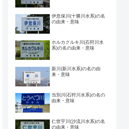
伊忽保川(十勝川水系)の名
の由来・意味
ホルカクルキ川(石狩川水
系)の名の由来・意味
新川(新川水系)の名の由
来・意味
当別川(石狩川水系)の名の
由来・意味
仁世宇川(沙流川水系)の名
の由来・意味