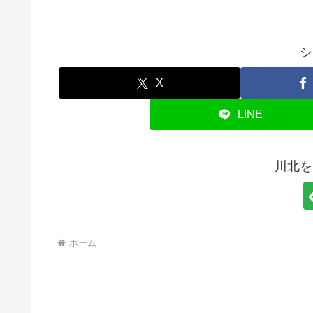
シ
X
LINE
川北を
ホーム