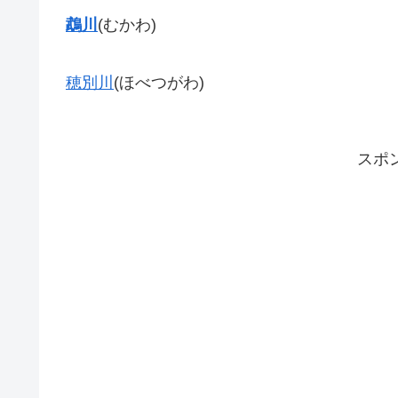
鵡川
(むかわ)
穂別川
(ほべつがわ)
スポ