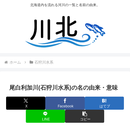
北海道内を流れる河川の一覧と名前の由来。
ホーム
石狩川水系
尾白利加川(石狩川水系)の名の由来・意味
X
Facebook
はてブ
LINE
コピー