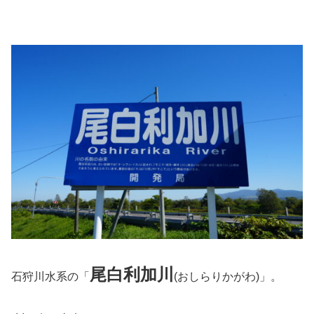
尾白利加川
石狩川水系の「
(おしらりかがわ)」。