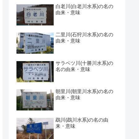
白老川(白老川水系)の名の
由来・意味
二里川(石狩川水系)の名の
由来・意味
サラベツ川(十勝川水系)の
名の由来・意味
朝里川(朝里川水系)の名の
由来・意味
鵡川(鵡川水系)の名の由
来・意味