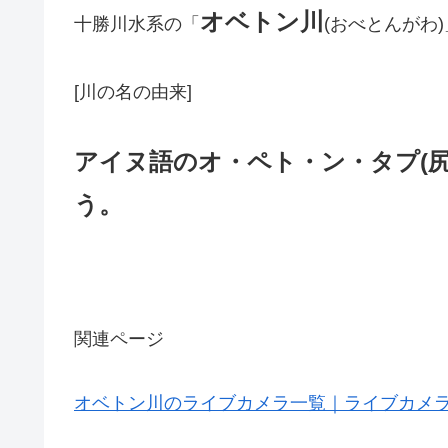
オベトン川
十勝川水系の「
(おべとんがわ
[川の名の由来]
アイヌ語のオ・ペト・ン・タプ(
う。
関連ページ
オベトン川のライブカメラ一覧｜ライブカメラ