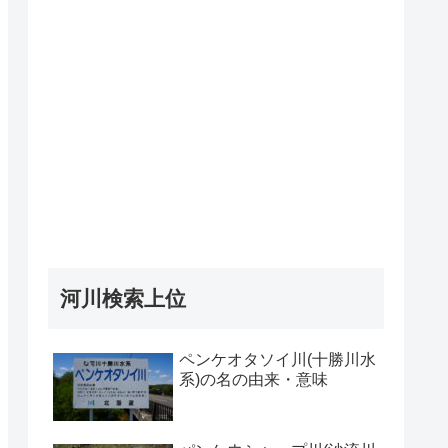
河川検索上位
ペンケオタソイ川(十勝川水
系)の名の由来・意味