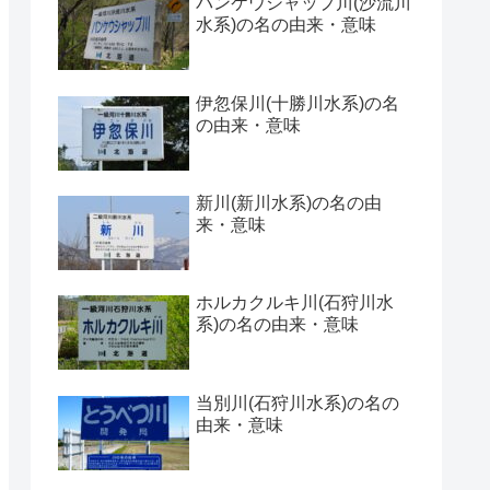
パンケウシャップ川(沙流川
水系)の名の由来・意味
伊忽保川(十勝川水系)の名
の由来・意味
新川(新川水系)の名の由
来・意味
ホルカクルキ川(石狩川水
系)の名の由来・意味
当別川(石狩川水系)の名の
由来・意味