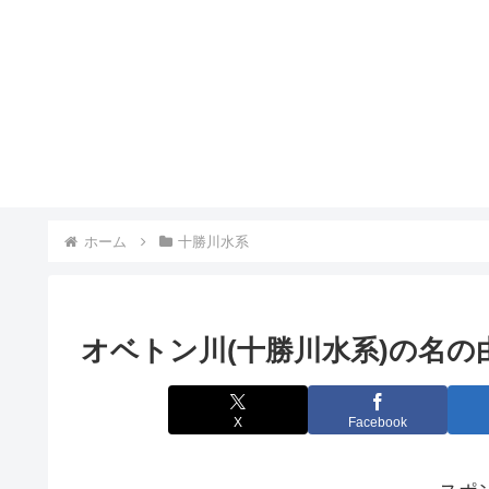
ホーム
十勝川水系
オベトン川(十勝川水系)の名の
X
Facebook