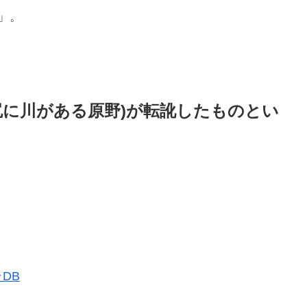
)」。
尻に川がある原野)が転訛したものとい
DB